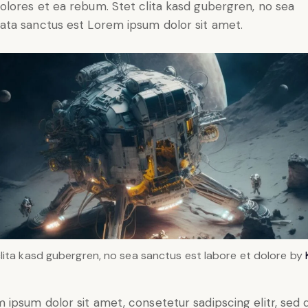
olores et ea rebum. Stet clita kasd gubergren, no sea
ata sanctus est Lorem ipsum dolor sit amet.
clita kasd gubergren, no sea sanctus est labore et dolore by
 ipsum dolor sit amet, consetetur sadipscing elitr, sed 