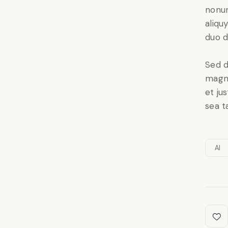
nonum
aliqu
duo d
Sed d
magna
et ju
sea t
AI