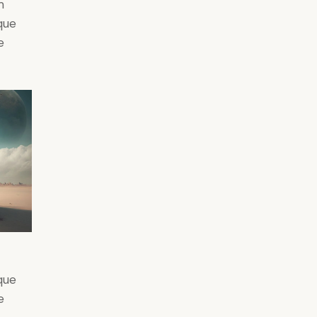
m
que
e
que
e