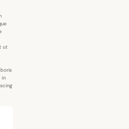
m
que
e
t ut
aboris
 in
iscing