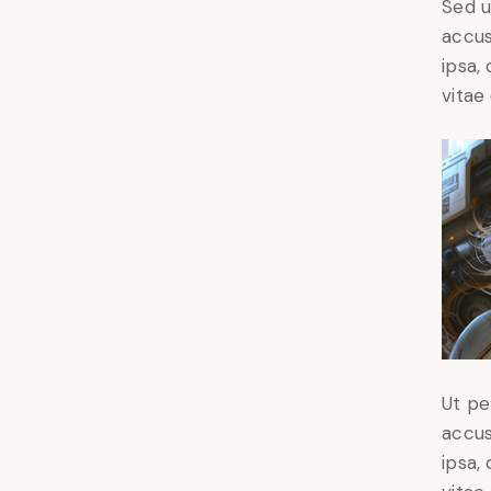
Sed u
accus
ipsa,
vitae 
Ut pe
accus
ipsa,