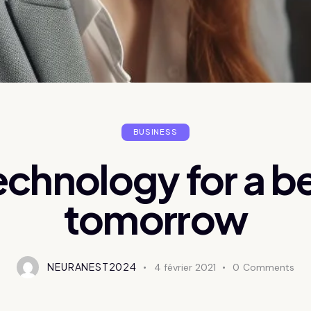
BUSINESS
echnology for a b
tomorrow
NEURANEST2024
4 février 2021
0
Comments