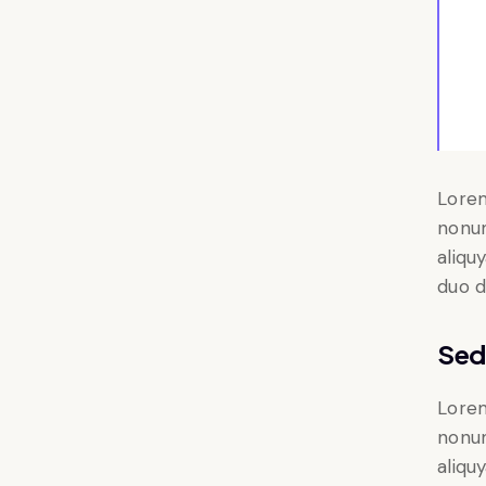
Lorem
nonum
aliqu
duo d
Sed
Lorem
nonum
aliqu