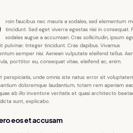
tum mi
tincidunt. Sed eget viverra egestas nisi in consequat.
sodales augue a accumsan. Cras sollicitudin, ipsum eg
it pulvinar. Integer tincidunt. Cras dapibus. Vivamus
ntum semper nisi. Aenean vulputate eleifend tellus. Ae
igula, porttitor eu, consequat vitae, eleifend ac, enim.
t perspiciatis, unde omnis iste natus error sit voluptate
antium doloremque laudantium, totam rem aperiam ea
 quae ab illo inventore veritatis et quasi architecto beata
 dicta sunt, explicabo.
vero eos et accusam