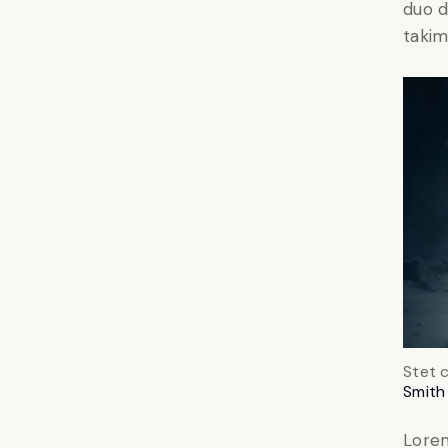
duo d
takim
Stet 
Smith
Lorem