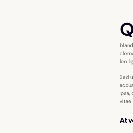
Qroin faucibus nec mauris a sodales, sed elemen
bland
eleme
leo l
Sed u
accus
ipsa,
vitae
At 