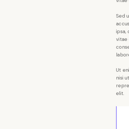
vitae
Sed u
accus
ipsa,
vitae
conse
labor
Ut en
nisi 
repre
elit.