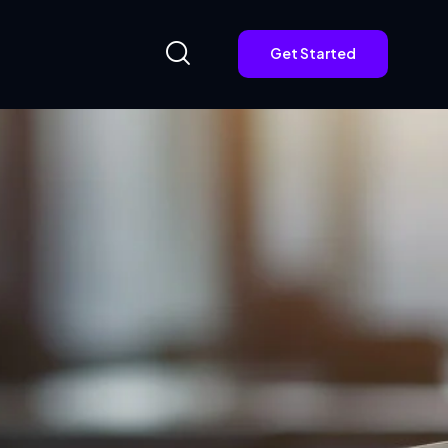
Get Started
Get Started