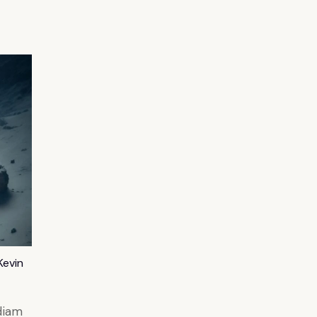
Kevin
diam