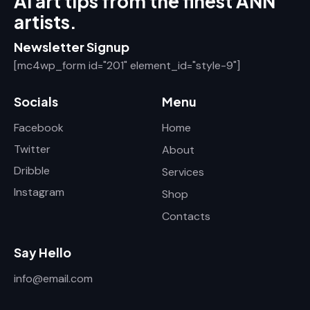
AI art tips from the finest ANN
artists.
Newsletter Signup
[mc4wp_form id="201" element_id="style-9"]
Socials
Menu
Facebook
Home
Twitter
About
Dribble
Services
Instagram
Shop
Contacts
Say Hello
info@email.com