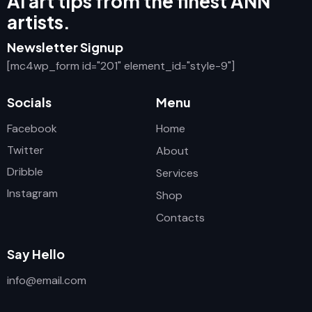
AI art tips from the finest ANN
artists.
Newsletter Signup
[mc4wp_form id="201" element_id="style-9"]
Socials
Menu
Facebook
Home
Twitter
About
Dribble
Services
Instagram
Shop
Contacts
Say Hello
info@email.com